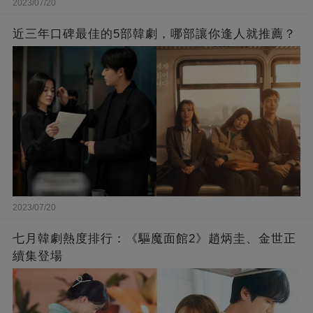
2023/07/20
近三年口碑最佳的5部韓劇，哪部讓你逢人就推薦？
2023/07/20
七月韓劇熱度排行：《驅魔面館2》趙炳圭、金世正
續集登場