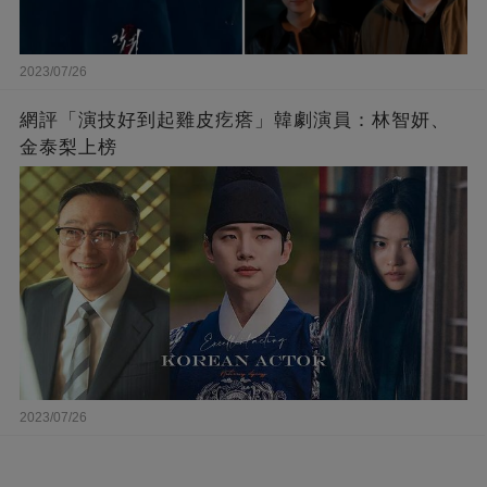
2023/07/26
網評「演技好到起雞皮疙瘩」韓劇演員：林智妍、
金泰梨上榜
2023/07/26