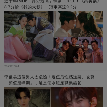
近十年iMDb「評分最高」韓劇TOP10！《禹英禑》
8.7分輸《我的大叔》，冠軍高達9.2分
2023/07/24
李俊昊這個男人太危險！退伍后性感逆襲、被贊
「顏值巔峰期」，還是個水瓶座職業貓爸