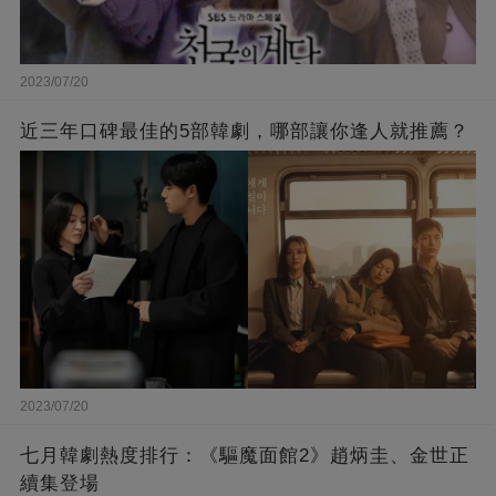
2023/07/20
近三年口碑最佳的5部韓劇，哪部讓你逢人就推薦？
2023/07/20
七月韓劇熱度排行：《驅魔面館2》趙炳圭、金世正
續集登場