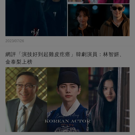
2023/07/26
網評「演技好到起雞皮疙瘩」韓劇演員：林智妍、
金泰梨上榜