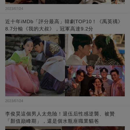
2023/07/24
近十年iMDb「評分最高」韓劇TOP10！《禹英禑》
8.7分輸《我的大叔》，冠軍高達9.2分
2023/07/24
李俊昊這個男人太危險！退伍后性感逆襲、被贊
「顏值巔峰期」，還是個水瓶座職業貓爸