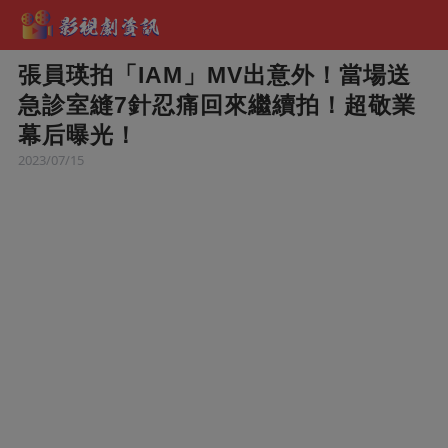
張員瑛拍「IAM」MV出意外！當場送
急診室縫7針忍痛回來繼續拍！超敬業
幕后曝光！
2023/07/15