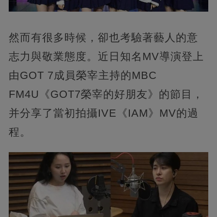
然而有很多時候，卻也考驗著藝人的意
志力與敬業態度。近日知名MV導演登上
由GOT 7成員榮宰主持的MBC
FM4U《GOT7榮宰的好朋友》的節目，
并分享了當初拍攝IVE《IAM》MV的過
程。