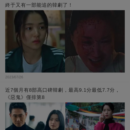
終于又有一部能追的韓劇了！
2023/07/26
近7個月有8部高口碑韓劇，最高9.1分最低7.7分，
《惡鬼》僅排第8