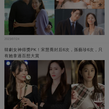
2023/07/24
韓劇女神得獎PK！宋慧喬封后6次，孫藝珍6次，只
有她拿過百想大賞