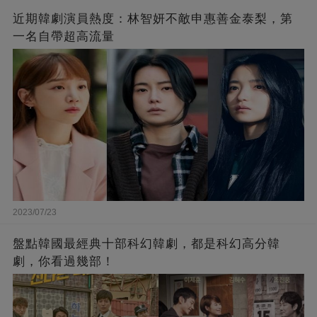
近期韓劇演員熱度：林智妍不敵申惠善金泰梨，第
一名自帶超高流量
2023/07/23
盤點韓國最經典十部科幻韓劇，都是科幻高分韓
劇，你看過幾部！