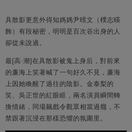
具散影更意外得知媽媽尹暻文（樸志暎
飾）有段秘密，明明是百次谷出身的人
卻從未說過。
最[高·潮]在具散影被鬼上身后，對前來
的廉海上笑著喊了一句好久不見，廉海
上因她喚醒了過往的陰影。金泰梨的
笑、吳正世的紅眼眶，兩名演員瞬間轉
換情緒，同場飆戲令觀眾相當過癮，不
禁跟著沉浸在那樣恐懼的氛圍里。