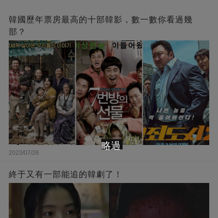
韓國歷年票房最高的十部韓影，數一數你看過幾
部？
略過
2023/07/26
終于又有一部能追的韓劇了！