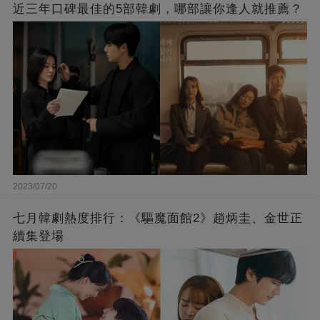
近三年口碑最佳的5部韓劇，哪部讓你逢人就推薦？
2023/07/20
七月韓劇熱度排行：《驅魔面館2》趙炳圭、金世正
續集登場