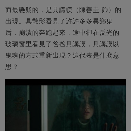
而最懸疑的，是具講謨（陳善圭 飾）的
出現。具散影看見了許許多多異鄉鬼
后，崩潰的奔跑起來，途中卻在反光的
玻璃窗里看見了爸爸具講謨，具講謨以
鬼魂的方式重新出現？這代表是什麼意
思？