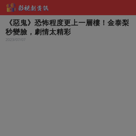
《惡鬼》恐怖程度更上一層樓！金泰梨
秒變臉，劇情太精彩
2023/07/07