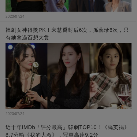
2023/07/24
韓劇女神得獎PK！宋慧喬封后6次，孫藝珍6次，只
有她拿過百想大賞
2023/07/24
近十年iMDb「評分最高」韓劇TOP10！《禹英禑》
8.7分輸《我的大叔》，冠軍高達9.2分