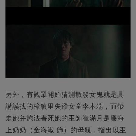
另外，有觀眾開始猜測散發女鬼就是具
講謨找的樟鎮里失蹤女童李木端，而帶
走她并施法害死她的巫師崔滿月是廉海
上奶奶（金海淑 飾）的母親，指出以巫