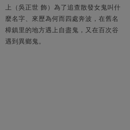
上（吳正世 飾）為了追查散發女鬼叫什
麼名字、來歷為何而四處奔波，在舊名
樟鎮里的地方遇上自盡鬼，又在百次谷
遇到異鄉鬼。