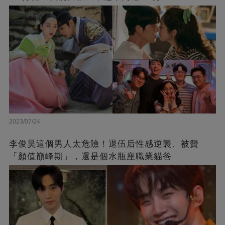
2023/07/24
李俊昊這個男人太危險！退伍后性感逆襲、被贊
「顏值巔峰期」，還是個水瓶座職業貓爸