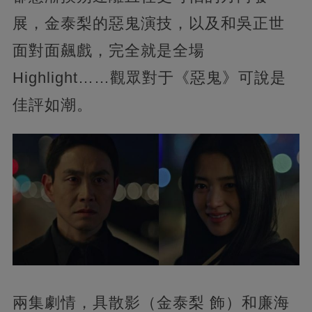
展，金泰梨的惡鬼演技，以及和吳正世
面對面飆戲，完全就是全場
Highlight……觀眾對于《惡鬼》可說是
佳評如潮。
兩集劇情，具散影（金泰梨 飾）和廉海