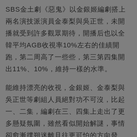
SBS金土劇《惡鬼》以金銀姬編劇搭上
兩名演技派演員金泰梨與吳正世，未開
播就受到許多觀眾期待，開播后也以全
韓平均AGB收視率10%左右的佳績開
跑，第二周高了一些些，第三第四集開
出11%、10%，維持一樣的水準。
能維持漂亮的收視，金銀姬、金泰梨與
吳正世等劇組人員絕對功不可沒，比起
一、二集，編劇在三、四集上走出了更
多懸疑氛圍，雖然看似開始解謎，事情
卻愈漸撲朔迷離且往更可怕的方向發