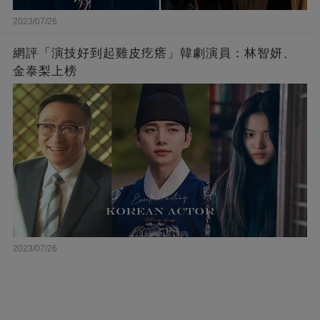
2023/07/26
網評「演技好到起雞皮疙瘩」韓劇演員：林智妍、
金泰梨上榜
2023/07/26