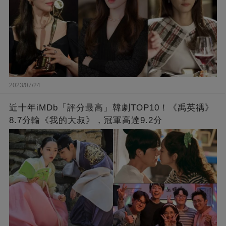
2023/07/24
近十年iMDb「評分最高」韓劇TOP10！《禹英禑》
8.7分輸《我的大叔》，冠軍高達9.2分