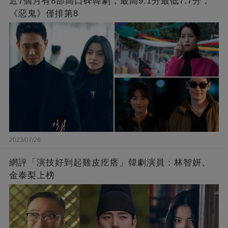
近7個月有8部高口碑韓劇，最高9.1分最低7.7分，
《惡鬼》僅排第8
2023/07/26
網評「演技好到起雞皮疙瘩」韓劇演員：林智妍、
金泰梨上榜