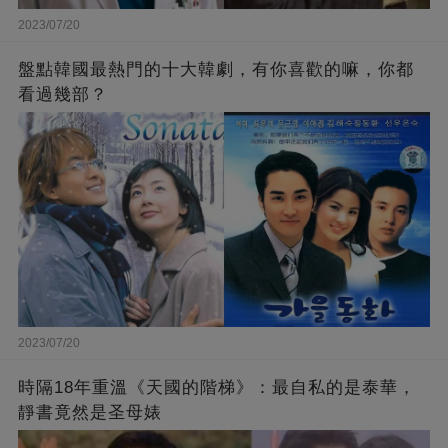
2023/07/20
盤點韓國最熱門的十大韓劇，有你喜歡的嘛，你都
看過幾部？
2023/07/20
時隔18年重溫《天國的階梯》：最自私的是泰華，
靜書竟然是圣母婊