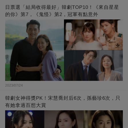
日票選「結局收得最好」韓劇TOP10！《來自星星
的你》第7，《鬼怪》第2，冠軍有點意外
2023/07/24
韓劇女神得獎PK！宋慧喬封后6次，孫藝珍6次，只
有她拿過百想大賞