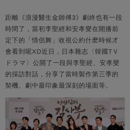
距離《浪漫醫生金師傅3》劇終也有一段
時間了，當初李聖經和安孝燮在開播前
定下的「情侶舞」收視公約什麽時候才
會看到呢XD近日，日本雜志〈韓國TＶ
ドラマ〉公開了一段與李聖經、安孝燮
的採訪對話，分享了當時製作第三季的
契機、劇中最印象最深刻的場面等。