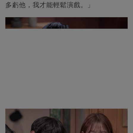
多虧他，我才能輕鬆演戲。」