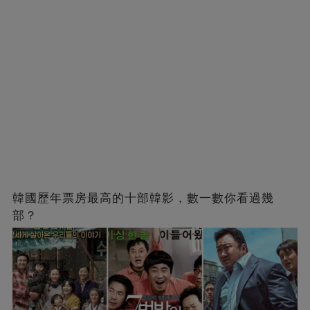
韓國歷年票房最高的十部韓影，數一數你看過幾
部？