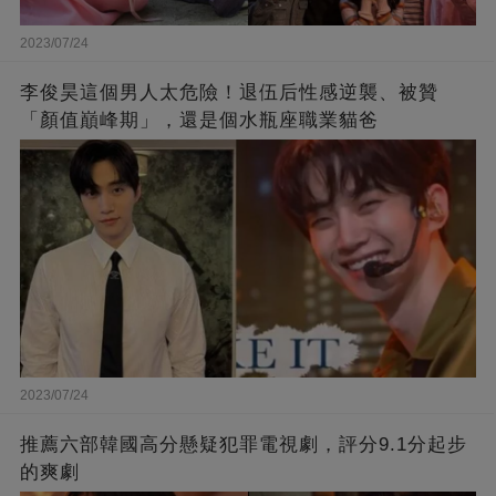
2023/07/24
李俊昊這個男人太危險！退伍后性感逆襲、被贊
「顏值巔峰期」，還是個水瓶座職業貓爸
2023/07/24
推薦六部韓國高分懸疑犯罪電視劇，評分9.1分起步
的爽劇