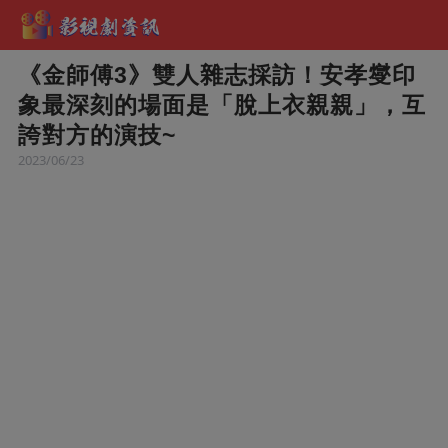
《金師傅3》雙人雜志採訪！安孝燮印
象最深刻的場面是「脫上衣親親」，互
誇對方的演技~
2023/06/23