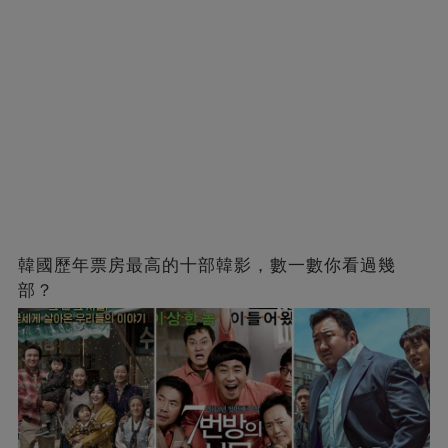
韓國歷年票房最高的十部韓影，數一數你看過幾
部？