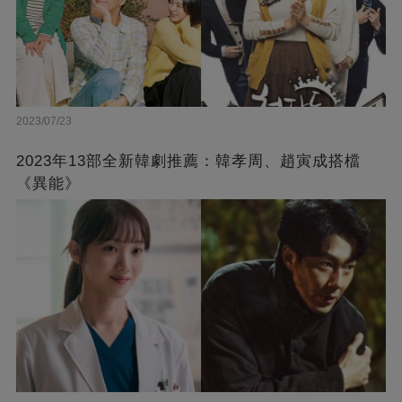
2023/07/23
2023年13部全新韓劇推薦：韓孝周、趙寅成搭檔
《異能》