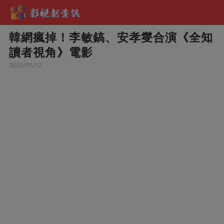
韓網瘋掉！李敏鎬、安孝燮合演《全知
讀者視角》電影
2023/05/12