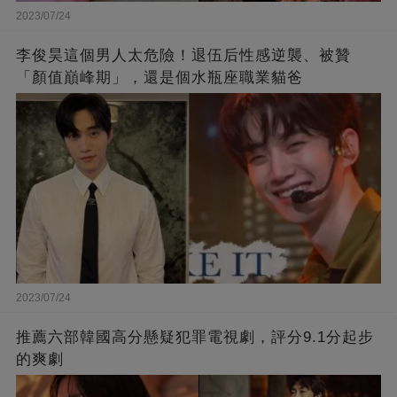
2023/07/24
李俊昊這個男人太危險！退伍后性感逆襲、被贊
「顏值巔峰期」，還是個水瓶座職業貓爸
2023/07/24
推薦六部韓國高分懸疑犯罪電視劇，評分9.1分起步
的爽劇