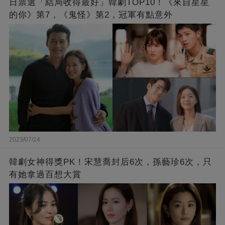
日票選「結局收得最好」韓劇TOP10！《來自星星
的你》第7，《鬼怪》第2，冠軍有點意外
2023/07/24
韓劇女神得獎PK！宋慧喬封后6次，孫藝珍6次，只
有她拿過百想大賞