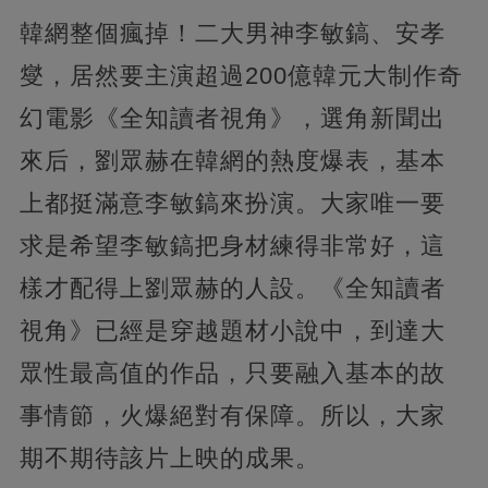
韓網整個瘋掉！二大男神李敏鎬、安孝
燮，居然要主演超過200億韓元大制作奇
幻電影《全知讀者視角》，選角新聞出
來后，劉眾赫在韓網的熱度爆表，基本
上都挺滿意李敏鎬來扮演。大家唯一要
求是希望李敏鎬把身材練得非常好，這
樣才配得上劉眾赫的人設。《全知讀者
視角》已經是穿越題材小說中，到達大
眾性最高值的作品，只要融入基本的故
事情節，火爆絕對有保障。所以，大家
期不期待該片上映的成果。