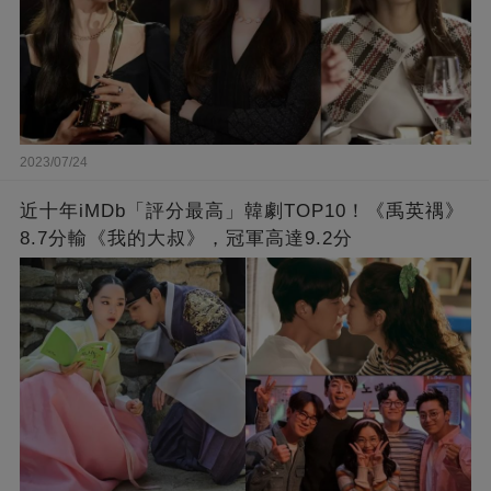
2023/07/24
近十年iMDb「評分最高」韓劇TOP10！《禹英禑》
8.7分輸《我的大叔》，冠軍高達9.2分