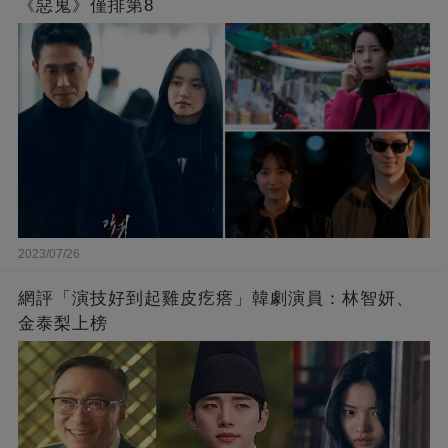
《惡鬼》僅排第8
2023/07/26
網評「演技好到起雞皮疙瘩」韓劇演員：林智妍、
金泰梨上榜