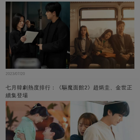
2023/07/20
七月韓劇熱度排行：《驅魔面館2》趙炳圭、金世正
續集登場