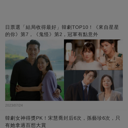
日票選「結局收得最好」韓劇TOP10！《來自星星
的你》第7，《鬼怪》第2，冠軍有點意外
2023/07/24
韓劇女神得獎PK！宋慧喬封后6次，孫藝珍6次，只
有她拿過百想大賞