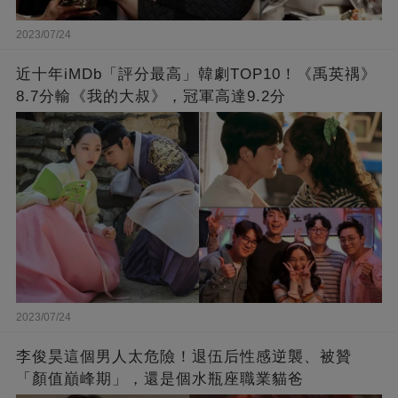
2023/07/24
近十年iMDb「評分最高」韓劇TOP10！《禹英禑》
8.7分輸《我的大叔》，冠軍高達9.2分
2023/07/24
李俊昊這個男人太危險！退伍后性感逆襲、被贊
「顏值巔峰期」，還是個水瓶座職業貓爸