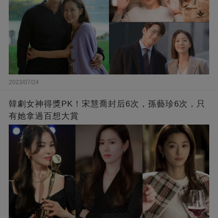
2023/07/24
韓劇女神得獎PK！宋慧喬封后6次，孫藝珍6次，只
有她拿過百想大賞