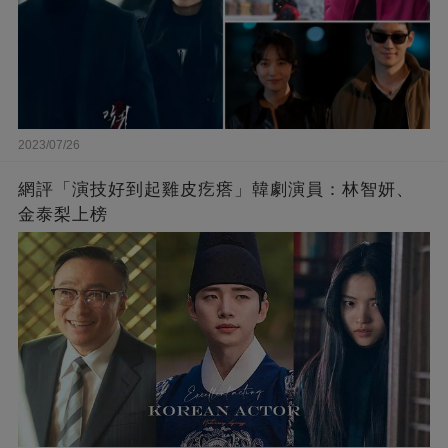
2023/07/26
網評「演技好到起雞皮疙瘩」韓劇演員：林智妍、
金泰梨上榜