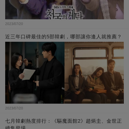
2023/07/20
近三年口碑最佳的5部韓劇，哪部讓你逢人就推薦？
2023/07/20
七月韓劇熱度排行：《驅魔面館2》趙炳圭、金世正
續集登場