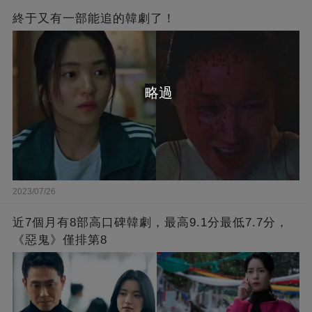
終于又有一部能追的韓劇了！
略過
2023/07/26
近7個月有8部高口碑韓劇，最高9.1分最低7.7分，
《惡鬼》僅排第8