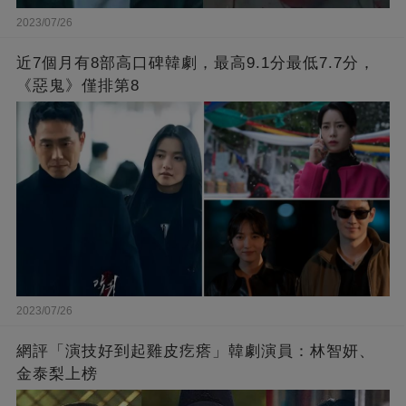
2023/07/26
近7個月有8部高口碑韓劇，最高9.1分最低7.7分，
《惡鬼》僅排第8
2023/07/26
網評「演技好到起雞皮疙瘩」韓劇演員：林智妍、
金泰梨上榜