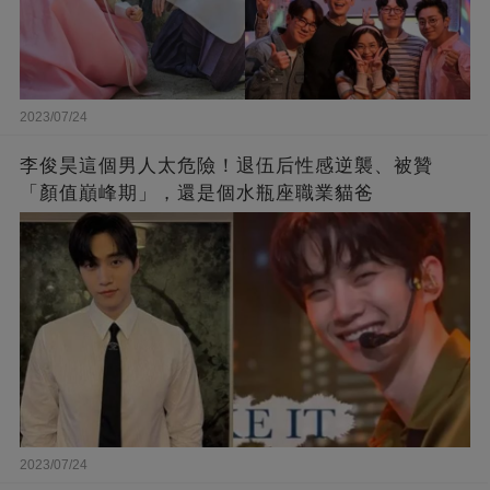
2023/07/24
李俊昊這個男人太危險！退伍后性感逆襲、被贊
「顏值巔峰期」，還是個水瓶座職業貓爸
2023/07/24