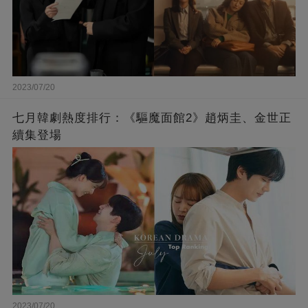
2023/07/20
七月韓劇熱度排行：《驅魔面館2》趙炳圭、金世正
續集登場
2023/07/20