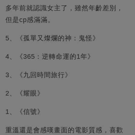
多年前就認識女主了，雖然年齡差別，
但是cp感滿滿。
5、《孤單又燦爛的神：鬼怪》
4、《365：逆轉命運的1年》
3、《九回時間旅行》
2、《耀眼》
1、《信號》
重溫還是會感嘆畫面的電影質感，喜歡