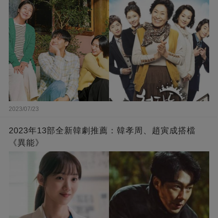
2023/07/23
2023年13部全新韓劇推薦：韓孝周、趙寅成搭檔
《異能》