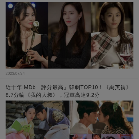
2023/07/24
近十年iMDb「評分最高」韓劇TOP10！《禹英禑》
8.7分輸《我的大叔》，冠軍高達9.2分