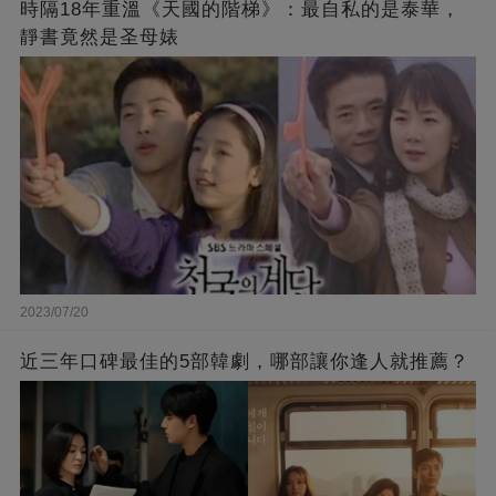
時隔18年重溫《天國的階梯》：最自私的是泰華，
靜書竟然是圣母婊
2023/07/20
近三年口碑最佳的5部韓劇，哪部讓你逢人就推薦？