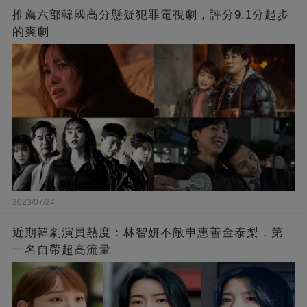
推薦六部韓國高分懸疑犯罪電視劇，評分9.1分起步
的爽劇
2023/07/24
近期韓劇演員熱度：林智妍不敵申惠善金泰梨，第
一名自帶超高流量