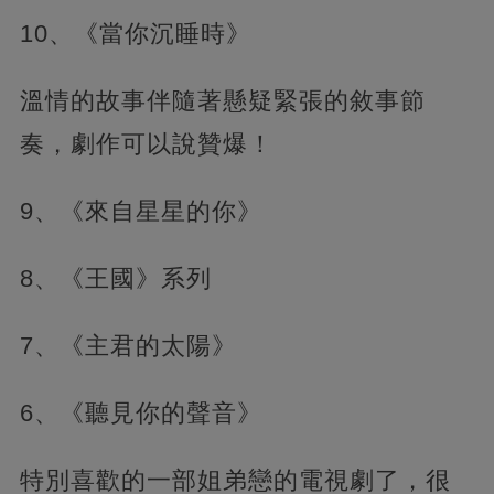
10、《當你沉睡時》
溫情的故事伴隨著懸疑緊張的敘事節
奏，劇作可以說贊爆！
9、《來自星星的你》
8、《王國》系列
7、《主君的太陽》
6、《聽見你的聲音》
特別喜歡的一部姐弟戀的電視劇了，很