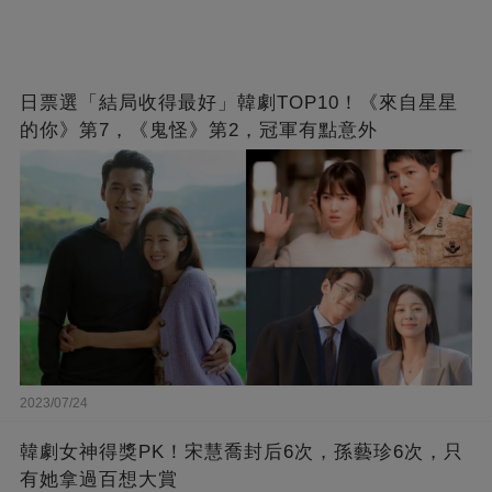
日票選「結局收得最好」韓劇TOP10！《來自星星
的你》第7，《鬼怪》第2，冠軍有點意外
2023/07/24
韓劇女神得獎PK！宋慧喬封后6次，孫藝珍6次，只
有她拿過百想大賞