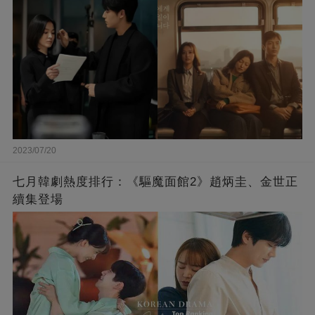
2023/07/20
七月韓劇熱度排行：《驅魔面館2》趙炳圭、金世正
續集登場