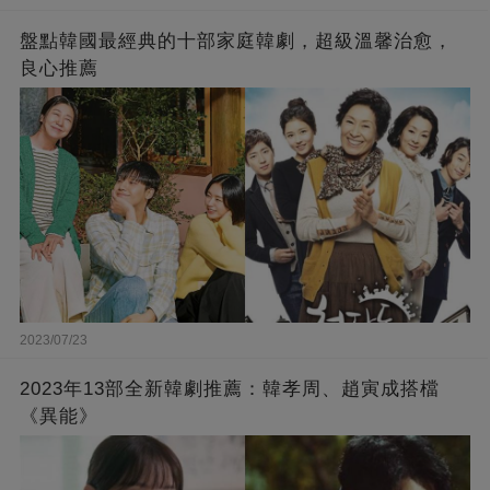
盤點韓國最經典的十部家庭韓劇，超級溫馨治愈，
良心推薦
2023/07/23
2023年13部全新韓劇推薦：韓孝周、趙寅成搭檔
《異能》