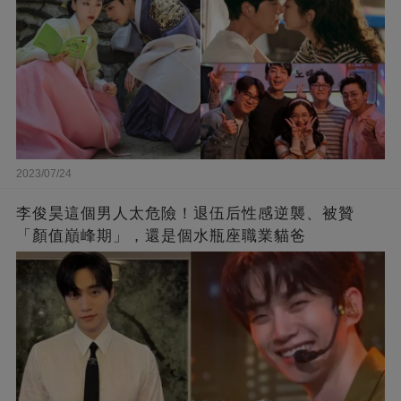
2023/07/24
李俊昊這個男人太危險！退伍后性感逆襲、被贊
「顏值巔峰期」，還是個水瓶座職業貓爸