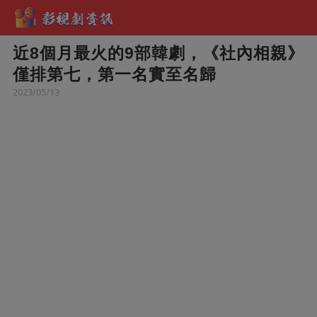
近8個月最火的9部韓劇，《社內相親》
僅排第七，第一名實至名歸
2023/05/13