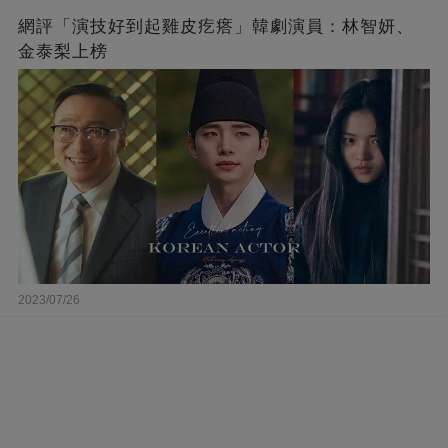
網評「演技好到起雞皮疙瘩」韓劇演員：林智妍、
金泰梨上榜
2023/07/26