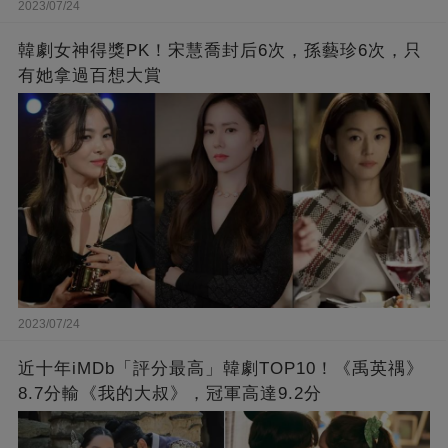
2023/07/24
韓劇女神得獎PK！宋慧喬封后6次，孫藝珍6次，只
有她拿過百想大賞
2023/07/24
近十年iMDb「評分最高」韓劇TOP10！《禹英禑》
8.7分輸《我的大叔》，冠軍高達9.2分