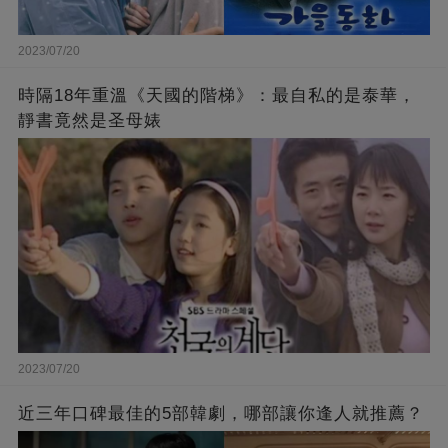
2023/07/20
時隔18年重溫《天國的階梯》：最自私的是泰華，
靜書竟然是圣母婊
2023/07/20
近三年口碑最佳的5部韓劇，哪部讓你逢人就推薦？