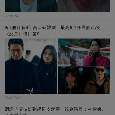
2023/07/26
近7個月有8部高口碑韓劇，最高9.1分最低7.7分，
《惡鬼》僅排第8
2023/07/26
網評「演技好到起雞皮疙瘩」韓劇演員：林智妍、