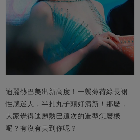
迪麗熱巴美出新高度！一襲薄荷綠長裙
性感迷人，半扎丸子頭好清新！那麼，
大家覺得迪麗熱巴這次的造型怎麼樣
呢？有沒有美到你呢？