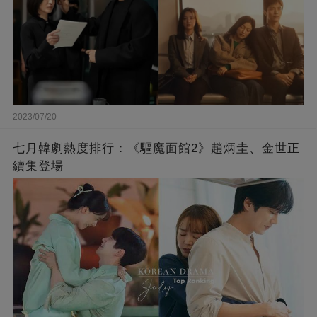
2023/07/20
七月韓劇熱度排行：《驅魔面館2》趙炳圭、金世正
續集登場