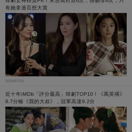
韓劇女神得獎PK！宋慧喬封后6次，孫藝珍6次，只
有她拿過百想大賞
2023/07/24
近十年iMDb「評分最高」韓劇TOP10！《禹英禑》
8.7分輸《我的大叔》，冠軍高達9.2分