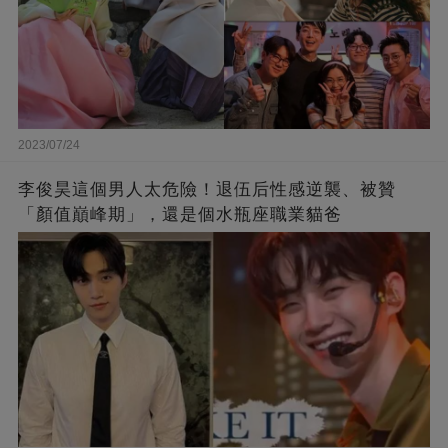
2023/07/24
李俊昊這個男人太危險！退伍后性感逆襲、被贊
「顏值巔峰期」，還是個水瓶座職業貓爸