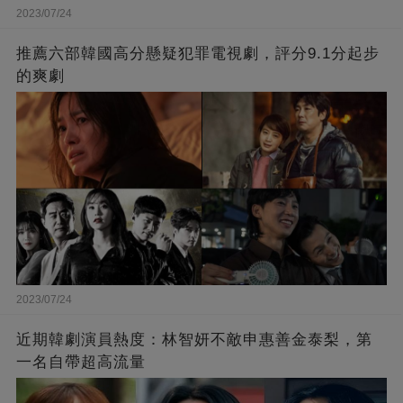
2023/07/24
推薦六部韓國高分懸疑犯罪電視劇，評分9.1分起步
的爽劇
2023/07/24
近期韓劇演員熱度：林智妍不敵申惠善金泰梨，第
一名自帶超高流量