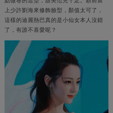
點微卷的造型，甜美范兒十足。額前留
上少許劉海來修飾臉型，顏值太可了，
這樣的迪麗熱巴真的是小仙女本人沒錯
了，有誰不喜愛呢？