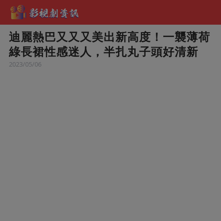
迪麗熱巴又又又美出新高度！一襲薄荷
綠長裙性感迷人，半扎丸子頭好清新
2023/05/06