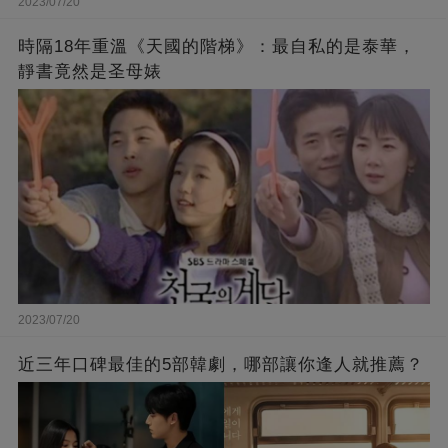
2023/07/20
時隔18年重溫《天國的階梯》：最自私的是泰華，
靜書竟然是圣母婊
2023/07/20
近三年口碑最佳的5部韓劇，哪部讓你逢人就推薦？