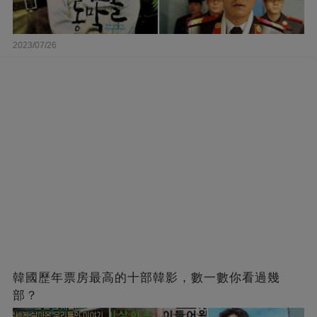
2023/07/26
韓國歷年票房最高的十部韓影，數一數你看過幾
部？